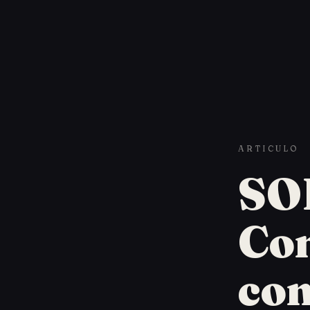
ARTICULO
SOP
Co
con