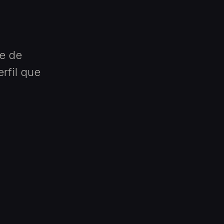
je de
erfil que