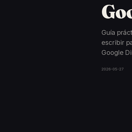
Goo
Guía prác
escribir p
Google Di
2026-05-27