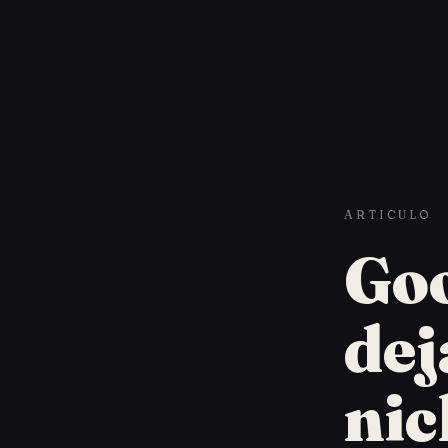
ARTICULO
Goo
dej
nic