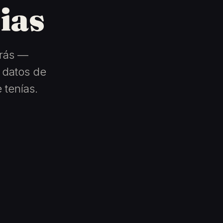
ias
arás —
s datos de
 tenías.