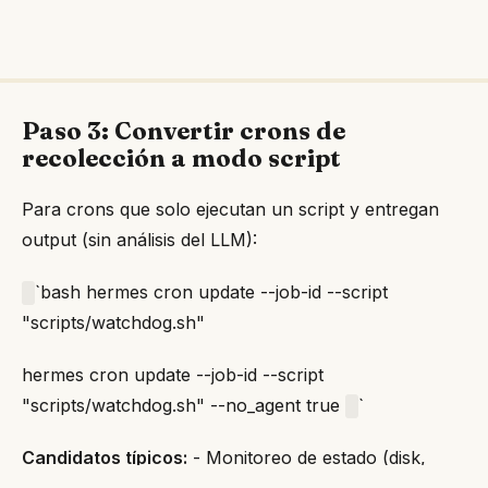
Paso 3: Convertir crons de
recolección a modo script
Para crons que solo ejecutan un script y entregan
output (sin análisis del LLM):
`bash hermes cron update --job-id
--script
"scripts/watchdog.sh"
hermes cron update --job-id
--script
"scripts/watchdog.sh" --no_agent true
`
Candidatos típicos:
- Monitoreo de estado (disk,
memory, GPU) - Watchdogs de threshold -