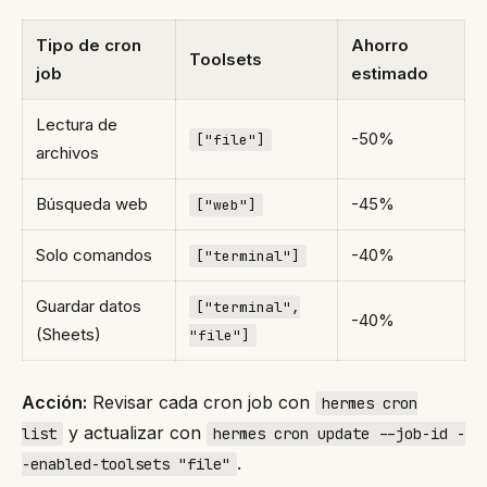
Tipo de cron
Ahorro
Toolsets
job
estimado
Lectura de
-50%
["file"]
archivos
Búsqueda web
-45%
["web"]
Solo comandos
-40%
["terminal"]
Guardar datos
["terminal",
-40%
(Sheets)
"file"]
Acción:
Revisar cada cron job con
hermes cron
y actualizar con
list
hermes cron update --job-id
-
.
-enabled-toolsets "file"