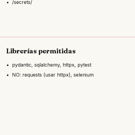
/secrets/
Librerías permitidas
pydantic, sqlalchemy, httpx, pytest
NO: requests (usar httpx), selenium
Paso 2: Mantener un archivo de
contexto vivo