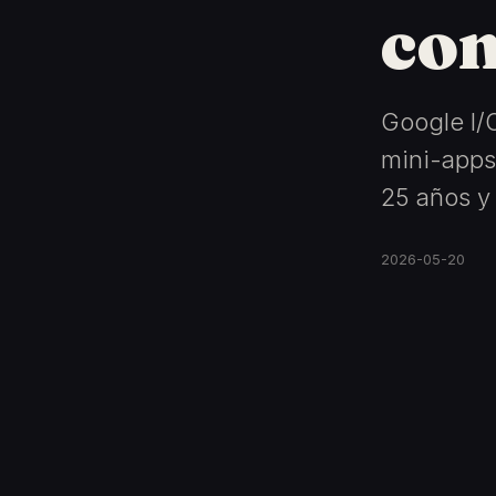
co
Google I/
mini-apps
25 años y 
2026-05-20