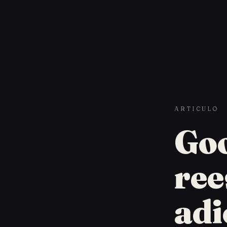
ARTICULO
Goo
ree
adi