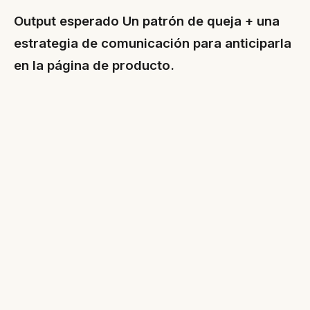
Output esperado Un patrón de queja + una
estrategia de comunicación para anticiparla
en la página de producto.
Método 3: Secuencia de email
automatizada
Cuándo hacerlo Una vez que tenés las
primeras ventas. Configurar una vez, revisar
cada 30 días.
Estructura de 5 emails