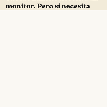
monitor. Pero sí necesita
este setup.
El setup que hace que tus agentes AI
trabajen 24/7 sin ocupar tu escritorio.
Mac mini + Hermes = el backend de ADMP.
Así es como funciona.
Tu Mac mini no necesita un monitor. Pero sí
necesita este setup.