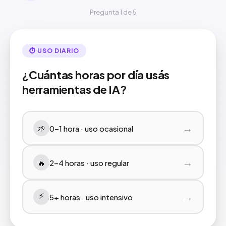
Pregunta 1 de 5
⏱ USO DIARIO
¿Cuántas horas por día usás
herramientas de IA?
→
🌱
0–1 hora · uso ocasional
→
🔥
2–4 horas · uso regular
⚡
→
5+ horas · uso intensivo