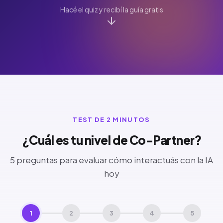
Hacé el quiz y recibí la guía gratis
TEST DE 2 MINUTOS
¿Cuál es tu nivel de Co-Partner?
5 preguntas para evaluar cómo interactuás con la IA
hoy
1
2
3
4
5