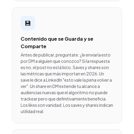
💾
Contenido que se Guarda y se
Comparte
Antes de publicar, preguntate: ¿le enviaría esto
por DM a alguien que conozco? Si la respuesta
es no, el post no está listo. Saves y shares son
las métricas que más importan en 2026. Un
save le dice a LinkedIn "esto vale la pena volver a
ver". Un share en DM extiende tu alcance a
audiencias nuevas que el algoritmo no puede
trackear pero que definitivamente beneficia.
Los likes son vanidad. Los saves y shares indican
utilidad real.