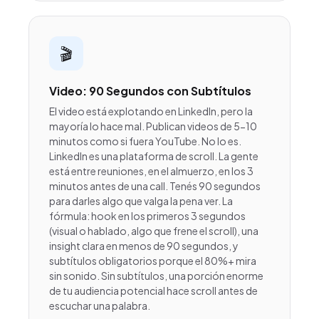
🎬
Video: 90 Segundos con Subtítulos
El video está explotando en LinkedIn, pero la
mayoría lo hace mal. Publican videos de 5-10
minutos como si fuera YouTube. No lo es.
LinkedIn es una plataforma de scroll. La gente
está entre reuniones, en el almuerzo, en los 3
minutos antes de una call. Tenés 90 segundos
para darles algo que valga la pena ver. La
fórmula: hook en los primeros 3 segundos
(visual o hablado, algo que frene el scroll), una
insight clara en menos de 90 segundos, y
subtítulos obligatorios porque el 80%+ mira
sin sonido. Sin subtítulos, una porción enorme
de tu audiencia potencial hace scroll antes de
escuchar una palabra.