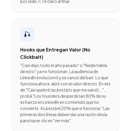
por slide, CTA claro al final.
🎣
Hooks que Entregan Valor (No
Clickbait)
"Casi dejo todo el año pasado" o "Nadie habla
de esto" ya no funcionan. La audiencia de
LinkedIn evolucionó y se cansó del bait. Lo que
funciona ahora: abrir con el valor directo. En vez
de "Casi quebré (acá está lo que me salvó)...",
probá "Los founders desperdician 80% de su
esfuerzo en LinkedIn en contenido que no
convierte. Acá está el 20% que sí funciona." Las
primeras dos líneas deben dar una razón obvia
para hacer clic en "ver más".