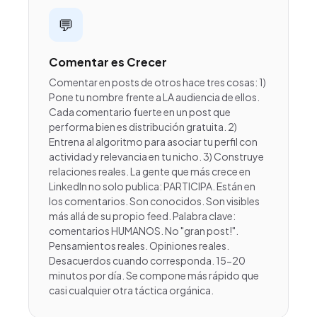
💬
Comentar es Crecer
Comentar en posts de otros hace tres cosas: 1)
Pone tu nombre frente a LA audiencia de ellos.
Cada comentario fuerte en un post que
performa bien es distribución gratuita. 2)
Entrena al algoritmo para asociar tu perfil con
actividad y relevancia en tu nicho. 3) Construye
relaciones reales. La gente que más crece en
LinkedIn no solo publica: PARTICIPA. Están en
los comentarios. Son conocidos. Son visibles
más allá de su propio feed. Palabra clave:
comentarios HUMANOS. No "gran post!".
Pensamientos reales. Opiniones reales.
Desacuerdos cuando corresponda. 15-20
minutos por día. Se compone más rápido que
casi cualquier otra táctica orgánica.