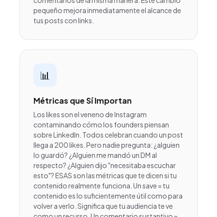
comentarios de la misma manera. Este cambio
pequeño mejora inmediatamente el alcance de
tus posts con links.
📊
Métricas que Sí Importan
Los likes son el veneno de Instagram
contaminando cómo los founders piensan
sobre LinkedIn. Todos celebran cuando un post
llega a 200 likes. Pero nadie pregunta: ¿alguien
lo guardó? ¿Alguien me mandó un DM al
respecto? ¿Alguien dijo "necesitaba escuchar
esto"? ESAS son las métricas que te dicen si tu
contenido realmente funciona. Un save = tu
contenido es lo suficientemente útil como para
volver a verlo. Significa que tu audiencia te ve
como un recurso. Un comentario sustantivo =