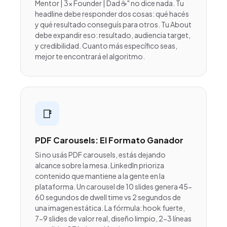
Mentor | 3x Founder | Dad ☕" no dice nada. Tu
headline debe responder dos cosas: qué hacés
y qué resultado conseguís para otros. Tu About
debe expandir eso: resultado, audiencia target,
y credibilidad. Cuanto más específico seas,
mejor te encontrará el algoritmo.
📑
PDF Carousels: El Formato Ganador
Si no usás PDF carousels, estás dejando
alcance sobre la mesa. LinkedIn prioriza
contenido que mantiene a la gente en la
plataforma. Un carousel de 10 slides genera 45-
60 segundos de dwell time vs 2 segundos de
una imagen estática. La fórmula: hook fuerte,
7-9 slides de valor real, diseño limpio, 2-3 líneas