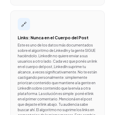
🔗
Links: Nunca en el Cuerpo del Post
Este es uno de los datos más documentados
sobre el algoritmo de LinkedIn y la gente SIGUE
haciéndolo. LinkedIn no quiere enviar a sus
usuarios a otro lado. Cada vez que ponés un link
en el cuerpo del post, LinkedIn suprime tu
alcance, a veces significativamente. No te están
castigando personalmente: simplemente
priorizan contenido que mantiene a la gente en
LinkedIn sobre contenido que la envía a otra
plataforma. La solución es simple: poné el link
en el primer comentario. Mencioná en el post
que dejaste el link abajo. Tu audiencia sabe
buscar ahí. El algoritmo no suprime los links en