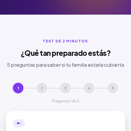
TEST DE 2 MINUTOS
¿Qué tan preparado estás?
5 preguntas para saber si tu familia estaría cubierta
1
2
3
4
5
Pregunta 1 de 5
🔑