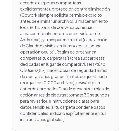
accede a carpetas compartidas
explícitamente), protección contra eliminación
(Cowork siempre solicita permiso explícito
antes de eliminar un archivo), almacenamiento
local (el historial de conversaciones se
almacena localmente, no en servidores de
Anthropic), y transparencia total (cada acción
de Claude es visible en tiempo real, ninguna
operación oculta). Reglas de oro: nunca
compartas tu carpeta raíz (creá subcarpetas
dedicadas en lugar de compartir /Users/tú/ o
C:\Users\tú\), hacé copias de seguridad antes
de operaciones grandes (antes de que Claude
reorganice 10.000 archivos), revisá el plan
antes de aprobarlo (Claude presenta su plan de
acción antes de ejecutar: tomate 30 segundos
para revisarlo), e instrucciones claras para
datos sensibles (si tu carpeta contiene datos
confidenciales, indicalo explícitamente en tus
instrucciones globales).