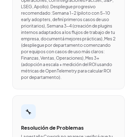
operaciones, con integraciones FactSet, S&P,
LSEG, Apollo). Despliegue progresivo
recomendado: Semana 1-2 (piloto con 5-10
early adopters, definí primeros casos de uso
prioritarios), Semana 3-4 (creación de plugins
internos adaptados a los flujos de trabajo de tu
empresa, documentá mejores prácticas), Mes 2
(despliegue por departamento comenzando
por equipos con casos de uso más claros:
Finanzas, Ventas, Operaciones), Mes 3+
(adopción a escala + medición del ROI usando
métricas de OpenTelemetry para calcular ROI
por departamento).
🔧
Resolución de Problemas
La pestaña Cowork no aparece: verificá que tu