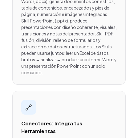
Word (.docx): genera documentos con estilos,
tabla de contenidos, encabezados y pies de
página, numeración e imágenes integradas.
Skill PowerPoint (.pptx): produce
presentaciones con diseño coherente, visuales,
transiciones y notas del presentador. Skill PDF:
fusión, división, relleno de formularios y
extracción de datos estructurados. Los Skills
pueden usarse juntos: leer un Excel de datos
brutos → analizar → producir un informe Word y
una presentación PowerPoint con un solo
comando.
🔗
Conectores: Integra tus
Herramientas