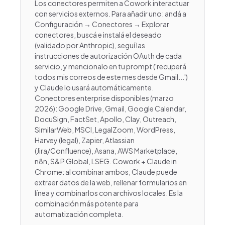
Los conectores permiten a Cowork interactuar
con servicios externos. Para añadir uno: andá a
Configuración → Conectores → Explorar
conectores, buscá e instalá el deseado
(validado por Anthropic), seguí las
instrucciones de autorización OAuth de cada
servicio, y mencionalo en tu prompt ('recuperá
todos mis correos de este mes desde Gmail...')
y Claude lo usará automáticamente.
Conectores enterprise disponibles (marzo
2026): Google Drive, Gmail, Google Calendar,
DocuSign, FactSet, Apollo, Clay, Outreach,
SimilarWeb, MSCI, LegalZoom, WordPress,
Harvey (legal), Zapier, Atlassian
(Jira/Confluence), Asana, AWS Marketplace,
n8n, S&P Global, LSEG. Cowork + Claude in
Chrome: al combinar ambos, Claude puede
extraer datos de la web, rellenar formularios en
línea y combinarlos con archivos locales. Es la
combinación más potente para
automatización completa.