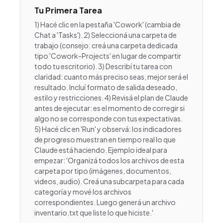
Tu Primera Tarea
1) Hacé clic en la pestaña 'Cowork' (cambia de
Chat a 'Tasks'). 2) Seleccioná una carpeta de
trabajo (consejo: creá una carpeta dedicada
tipo 'Cowork-Projects' en lugar de compartir
todo tu escritorio). 3) Describí tu tarea con
claridad: cuanto más preciso seas, mejor será el
resultado. Incluí formato de salida deseado,
estilo y restricciones. 4) Revisá el plan de Claude
antes de ejecutar: es el momento de corregir si
algo no se corresponde con tus expectativas.
5) Hacé clic en 'Run' y observá: los indicadores
de progreso muestran en tiempo real lo que
Claude está haciendo. Ejemplo ideal para
empezar: 'Organizá todos los archivos de esta
carpeta por tipo (imágenes, documentos,
videos, audio). Creá una subcarpeta para cada
categoría y mové los archivos
correspondientes. Luego generá un archivo
inventario.txt que liste lo que hiciste.'