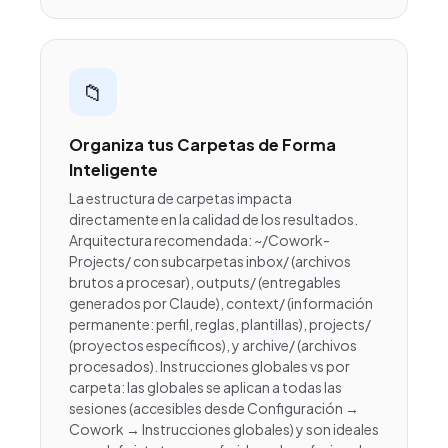
📁
Organiza tus Carpetas de Forma
Inteligente
La estructura de carpetas impacta
directamente en la calidad de los resultados.
Arquitectura recomendada: ~/Cowork-
Projects/ con subcarpetas inbox/ (archivos
brutos a procesar), outputs/ (entregables
generados por Claude), context/ (información
permanente: perfil, reglas, plantillas), projects/
(proyectos específicos), y archive/ (archivos
procesados). Instrucciones globales vs por
carpeta: las globales se aplican a todas las
sesiones (accesibles desde Configuración →
Cowork → Instrucciones globales) y son ideales