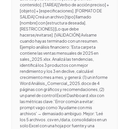
contenido]. [TAREA] [Verbo de acción preciso] +
[objeto] + [especificaciones]. [FORMATO DE
SALIDA] Creá un archivo [tipo] llamado
[nombre] con [estructura deseada].
[RESTRICCIONES] [Lo que debe
hacerse/evitarse]. [VALIDACIÓN] Avísame
cuando hayas terminado con un resumen.
Ejemplo análisis financiero: 'Esta carpeta
contiene las ventas mensuales de 2025 en
sales_2025.xlsx. Analizá las tendencias,
identificá los 3 productos con mejor
rendimiento y los 3 en declive, calculá el
crecimiento mes a mes, y generá: (1) un informe
Word Análisis_Comercial_2025.docx de 4
páginas con gráficos y recomendaciones, (2)
un panel de control Excel Dashboard.xlsx con
las métricas clave.' Error común a evitar:
prompt vago como 'Ayudame con mis
archivos' → demasiado ambiguo. Mejor: 'Leé
los 5 archivos .csv en /data, consolidalos en un
solo Excel con una hoja por fuente y una