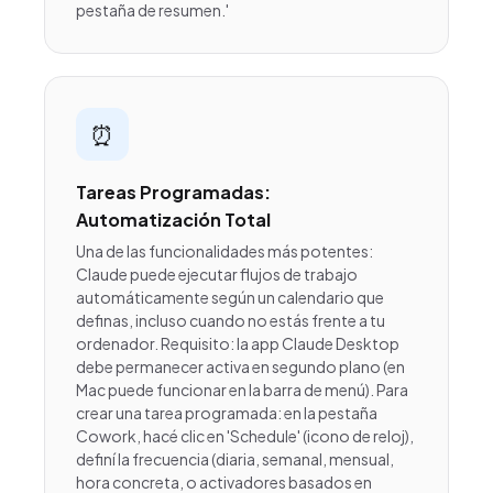
pestaña de resumen.'
⏰
Tareas Programadas:
Automatización Total
Una de las funcionalidades más potentes:
Claude puede ejecutar flujos de trabajo
automáticamente según un calendario que
definas, incluso cuando no estás frente a tu
ordenador. Requisito: la app Claude Desktop
debe permanecer activa en segundo plano (en
Mac puede funcionar en la barra de menú). Para
crear una tarea programada: en la pestaña
Cowork, hacé clic en 'Schedule' (icono de reloj),
definí la frecuencia (diaria, semanal, mensual,
hora concreta, o activadores basados en