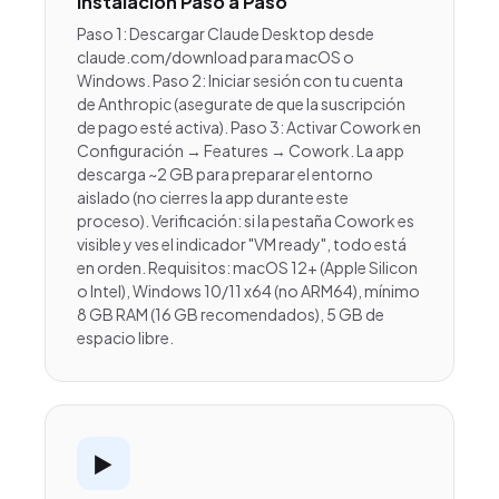
Instalación Paso a Paso
Paso 1: Descargar Claude Desktop desde
claude.com/download para macOS o
Windows. Paso 2: Iniciar sesión con tu cuenta
de Anthropic (asegurate de que la suscripción
de pago esté activa). Paso 3: Activar Cowork en
Configuración → Features → Cowork. La app
descarga ~2 GB para preparar el entorno
aislado (no cierres la app durante este
proceso). Verificación: si la pestaña Cowork es
visible y ves el indicador "VM ready", todo está
en orden. Requisitos: macOS 12+ (Apple Silicon
o Intel), Windows 10/11 x64 (no ARM64), mínimo
8 GB RAM (16 GB recomendados), 5 GB de
espacio libre.
▶️