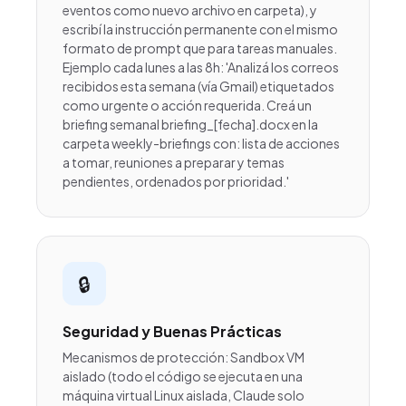
eventos como nuevo archivo en carpeta), y
escribí la instrucción permanente con el mismo
formato de prompt que para tareas manuales.
Ejemplo cada lunes a las 8h: 'Analizá los correos
recibidos esta semana (vía Gmail) etiquetados
como urgente o acción requerida. Creá un
briefing semanal briefing_[fecha].docx en la
carpeta weekly-briefings con: lista de acciones
a tomar, reuniones a preparar y temas
pendientes, ordenados por prioridad.'
🔒
Seguridad y Buenas Prácticas
Mecanismos de protección: Sandbox VM
aislado (todo el código se ejecuta en una
máquina virtual Linux aislada, Claude solo