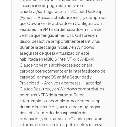
suscripción de pago esté activa en
claude.ai/settings, actualizá Claude Desktop
(Ayuda → Buscar actualizaciones), y comprobá
que Cowork esté activado en Configuración →
Features. La VM tarda demasiado en iniciarse:
verificá que tengas al menos 5 GB libres en
disco, desactivá temporalmente el antivirus
durante la descarga inicial, y en Windows
asegurate de que la virtualización esté
habilitada en el BIOS (Intel VT-x o AMD-V).
Claude no ve mis archivos: seleccioná la
carpeta correctamente en la interfaz (icono de
carpeta), en macOS andá a Seguridad y
Privacidad → Archivos y carpetas → autorizá
Claude Desktop, y en Windows comprobá los
permisos NTFS de la carpeta. Tarea
interrumpida o incompleta: no cierres la app
durante la ejecución, para tareas muy largas
desactivá el modo de suspensión del
ordenador, y si la tarea falla Claude genera un
informe de error en tu carpeta: leelo y relanzá