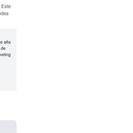
. Este
edes
e alta
 de
keting