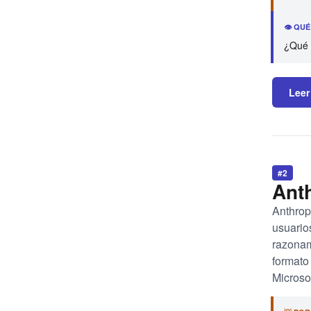
👁️ QU
¿Qué 
Leer
#2
Anth
Anthrop
usuario
razonam
formato
Microsof