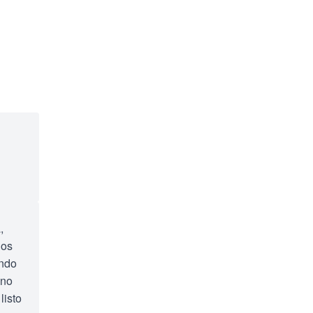
,
dos
ando
 no
listo