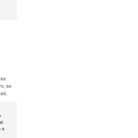
usa
ro, se
cas.
o
el
o a