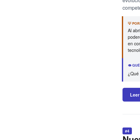
evoluci
compete
💡 PO
Al ab
poder
en co
tecnol
👁️ QU
¿Qué p
Leer
#4
Nue