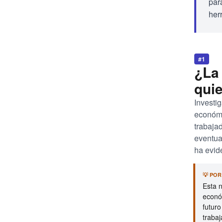
par
her
#1
¿La 
qui
Investi
económi
trabaja
eventua
ha evid
💡 PO
Esta n
económ
futur
trabaj