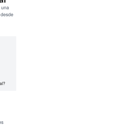
a una
, desde
al?
es