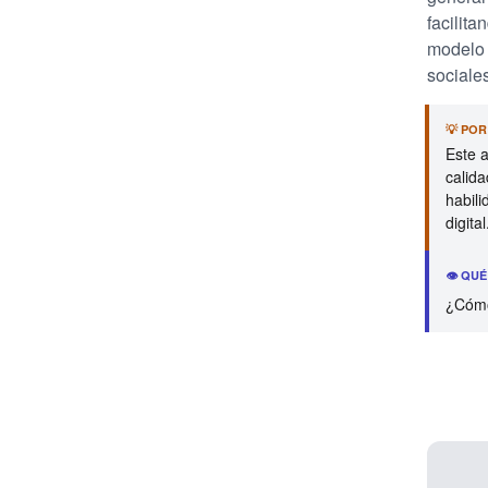
facilit
modelo 
sociales
💡 PO
Este 
calida
habil
digital
👁️ QU
¿Cómo 