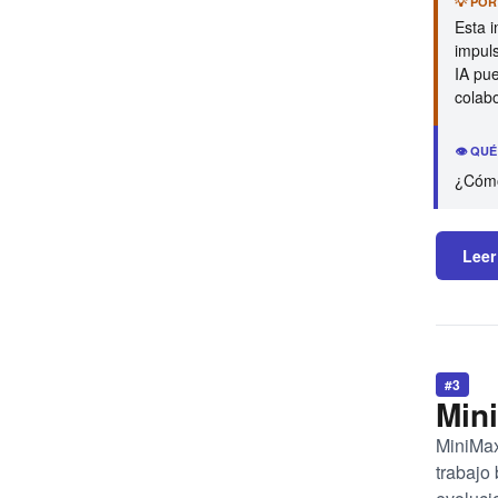
💡 PO
Esta i
impul
IA pue
colab
👁️ QU
¿Cómo 
Leer
#3
Min
MiniMax
trabajo