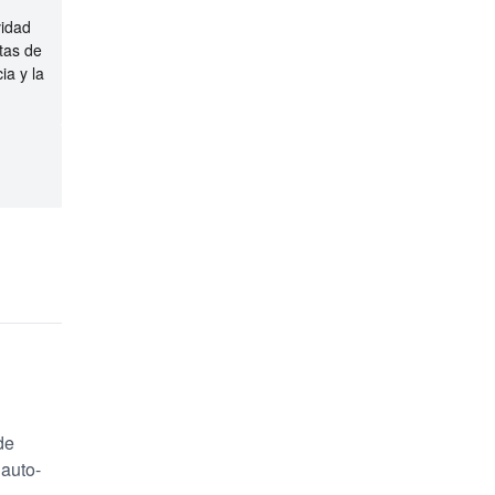
vidad
tas de
ia y la
de
auto-