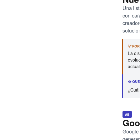
Una lis
con car
creador
solucio
💡 PO
La dis
evolu
actual
👁️ QU
¿Cuál 
#5
Goog
Google 
generar