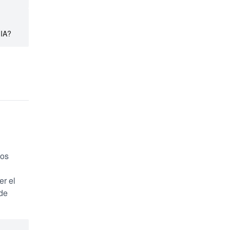
 IA?
los
er el
 de