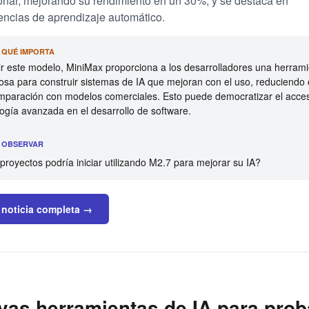
onar, mejorando su rendimiento en un 30%, y se destaca en
ncias de aprendizaje automático.
R QUÉ IMPORTA
rir este modelo, MiniMax proporciona a los desarrolladores una herram
osa para construir sistemas de IA que mejoran con el uso, reduciendo 
mparación con modelos comerciales. Esto puede democratizar el acce
ogía avanzada en el desarrollo de software.
É OBSERVAR
royectos podría iniciar utilizando M2.7 para mejorar su IA?
 noticia completa →
vas herramientas de IA para prob