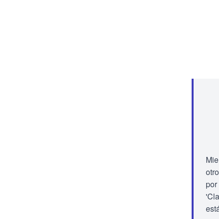
Mie
otr
por
'Cla
est