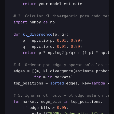
return
 your_model_estimate

# 3. Calcular KL-divergencia para cada merc
import
 numpy 
as
 np

def
kl_divergence
(p, q):

    p = np.clip(p, 
0.01
, 
0.99
)

    q = np.clip(q, 
0.01
, 
0.99
)

return
 p * np.log2(p/q) + (1-p) * np.log
# 4. Ordenar por edge y operar solo los top
edges = [(m, kl_divergence(estimate_probabi
for
 m 
in
 markets]

top_positions = 
sorted
(edges, key=
lambda
 x:
# 5. Ignorar el resto — el edge está en la 
for
 market, edge_bits 
in
 top_positions:

if
 edge_bits > 
0.05
:

        print(f
"EDGE: {edge_bits:.3f} bits 