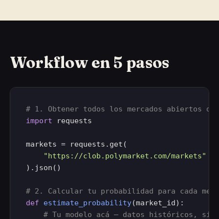
Workflow en 5 pasos
# 1. Obtener todos los mercados abiertos de
import
 requests

markets = requests.get(

"https://clob.polymarket.com/markets"
).json()

# 2. Calcular tu probabilidad para cada mer
def
estimate_probability
(market_id):

# Tu modelo acá — datos históricos, sig