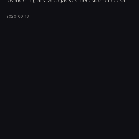
tokens son gratis. Si pagás vos, necesitás otra cosa.
2026-06-18