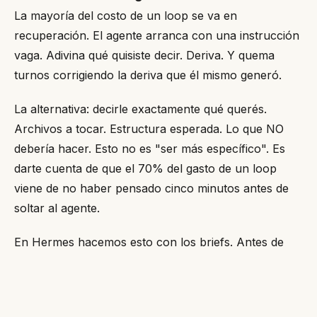
La mayoría del costo de un loop se va en
recuperación. El agente arranca con una instrucción
vaga. Adivina qué quisiste decir. Deriva. Y quema
turnos corrigiendo la deriva que él mismo generó.
La alternativa: decirle exactamente qué querés.
Archivos a tocar. Estructura esperada. Lo que NO
debería hacer. Esto no es "ser más específico". Es
darte cuenta de que el 70% del gasto de un loop
viene de no haber pensado cinco minutos antes de
soltar al agente.
En Hermes hacemos esto con los briefs. Antes de
disparar el writer, ya definimos tesis, estructura,
datos clave y tono. El agente no adivina. Ejecuta. Un
brief de 200 palabras te ahorra 10 turnos de