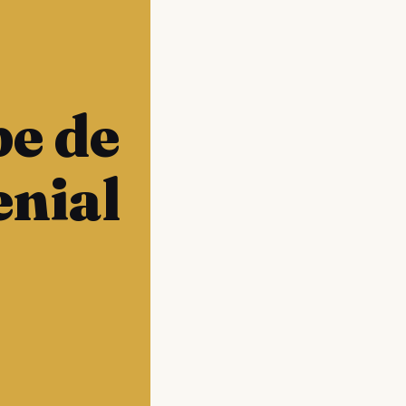
be de
enial